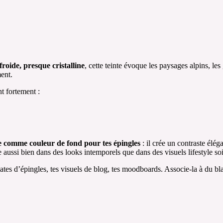
roide, presque cristalline
, cette teinte évoque les paysages alpins, le
ment.
t fortement :
le comme couleur de fond pour tes épingles
: il crée un contraste élé
e aussi bien dans des looks intemporels que dans des visuels lifestyle so
lates d’épingles, tes visuels de blog, tes moodboards. Associe-la à du bla