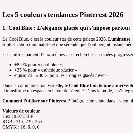
Les 5 couleurs tendances Pinterest 2026
1. Cool Blue : L’élégance glacée qui s’impose partout
Le Cool Blue, c’est la couleur star de cette palette 2026.
Lumineuse, f
sophistication minimaliste et une sérénité que l’œil perçoit instantané
Les chiffres parlent d’eux-mêmes : les recherches associées progressen
+85 % pour « cool blue »,
+35 % pour « esthétique glacier »
et jusqu’à +230 % pour les « ongles glacés hiver ».
Dans ta communication visuelle,
le Cool Blue fonctionne à merveil
il transforme un espace en havre de sérénité. Dans la mode, il s’intègr
Comment l’utiliser sur Pinterest ?
Intègre cette teinte dans tes temp
Valeurs de couleur
Hex : #D7EFFF
RGB : 215, 239, 255
CMYK : 16, 6, 0, 0